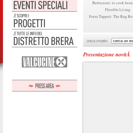
Bertazzoni: to cook beau
Flexible Living
Forza Tappeti: The Rug Re
cerca evento
Presentazione novitÃ