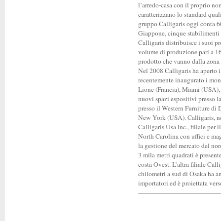
l’arredo-casa con il proprio no
caratterizzano lo standard quali
gruppo Calligaris oggi conta 60
Giappone, cinque stabilimenti 
Calligaris distribuisce i suoi p
volume di produzione pari a 16
prodotto che vanno dalla zona 
Nel 2008 Calligaris ha aperto 
recentemente inaugurato i mon
Lione (Francia), Miami (USA),
nuovi spazi espositivi presso l
presso il Western Furniture di
New York (USA). Calligaris, nel
Calligaris Usa Inc., filiale per
North Carolina con uffici e mag
la gestione del mercato del nor
3 mila metri quadrati è presente
costa Ovest. L’altra filiale Cal
chilometri a sud di Osaka ha a
importatori ed è proiettata ver