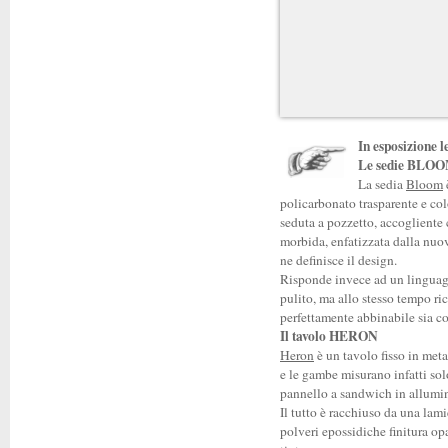
In esposizione l
Le sedie BLOO
La sedia
Bloom
policarbonato trasparente e col
seduta a pozzetto, accogliente
morbida, enfatizzata dalla nuo
ne definisce il design.
Risponde invece ad un linguag
pulito, ma allo stesso tempo ric
perfettamente abbinabile sia c
Il tavolo HERON
Heron
è un tavolo fisso in metal
e le gambe misurano infatti sol
pannello a sandwich in allumini
Il tutto è racchiuso da una lam
polveri epossidiche finitura op