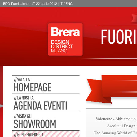
BDD Fuorisalone | 17-22 aprile 2012 | IT /
ENG
Valcucine - Abbiamo un
Ascolta il Design
The Amazing World of Fi