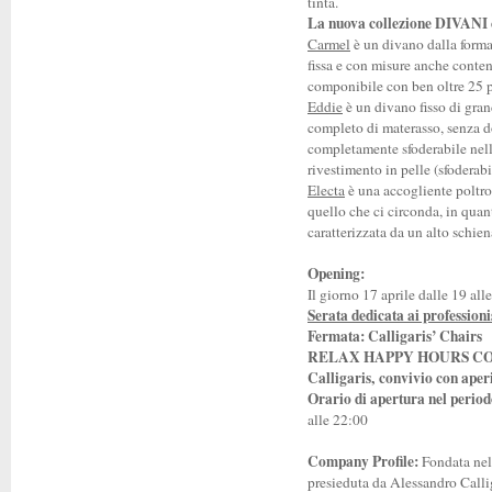
tinta.
La nuova collezione DIVA
Carmel
è un divano dalla forma 
fissa e con misure anche conten
componibile con ben oltre 25 p
Eddie
è un divano fisso di grand
completo di materasso, senza do
completamente sfoderabile nella
rivestimento in pelle (sfoderabi
Electa
è una accogliente poltron
quello che ci circonda, in quant
caratterizzata da un alto schie
Opening:
Il giorno 17 aprile dalle 19 all
Serata dedicata ai professionis
Fermata: Calligaris’ Chairs
RELAX HAPPY HOURS CON SO
Calligaris, convivio con aperit
Orario di apertura nel period
alle 22:00
Company Profile:
Fondata nel
presieduta da Alessandro Callig