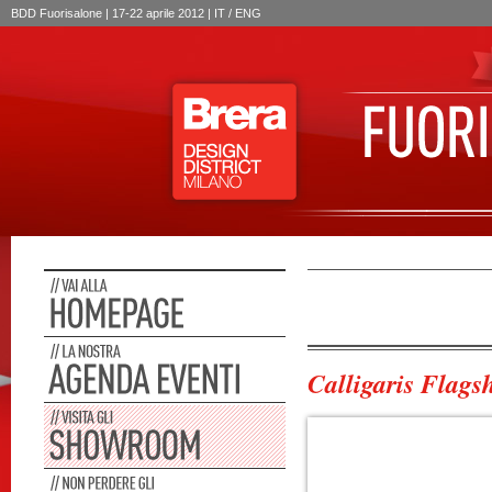
BDD Fuorisalone | 17-22 aprile 2012 | IT /
ENG
Calligaris Flags