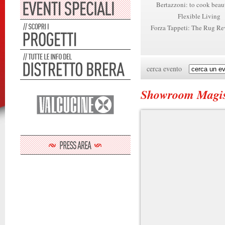
Bertazzoni: to cook beau
Flexible Living
Forza Tappeti: The Rug Re
cerca evento
Showroom Magi