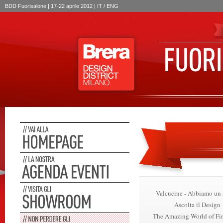
BDD Fuorisalone | 17-22 aprile 2012 | IT /
ENG
Valcucine - Abbiamo un
Ascolta il Design
The Amazing World of Fi