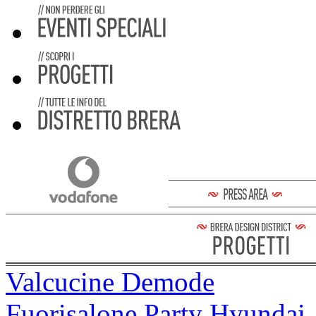
Valcucine Demode
Fuorisalone Party Hyundai