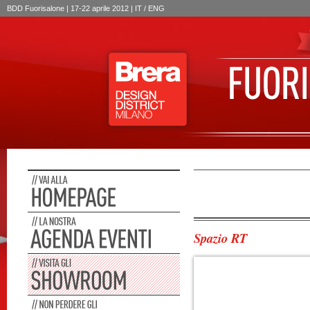
BDD Fuorisalone | 17-22 aprile 2012 | IT /
ENG
Spazio RT