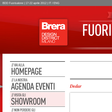
BDD Fuorisalone | 17-22 aprile 2012 | IT /
ENG
Dedar