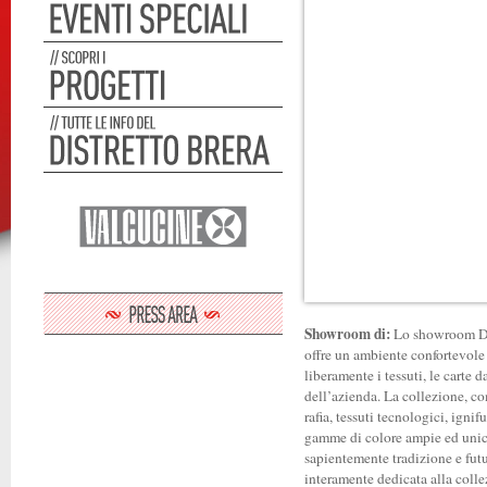
Showroom di:
Lo showroom Ded
offre un ambiente confortevole 
liberamente i tessuti, le carte d
dell’azienda. La collezione, comp
rafia, tessuti tecnologici, igni
gamme di colore ampie ed unich
sapientemente tradizione e futu
interamente dedicata alla colle