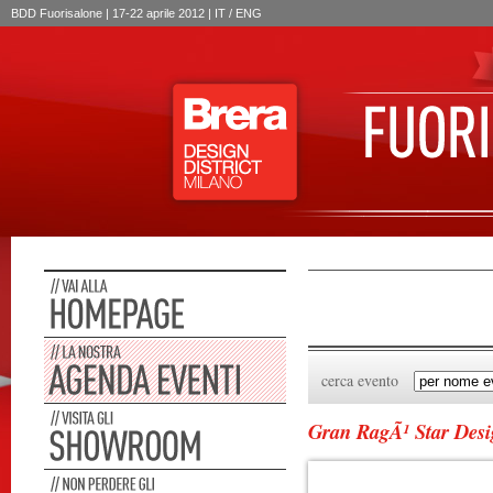
BDD Fuorisalone | 17-22 aprile 2012 | IT /
ENG
cerca evento
Gran RagÃ¹ Star Des