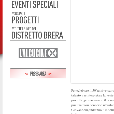
Per celebrare il 50°anniversar
talento a reinterpretare la veste 
prodotto,promuovendo il conco
più una fuori concorso rivisita
Giovannoni,andranno “ in tourné