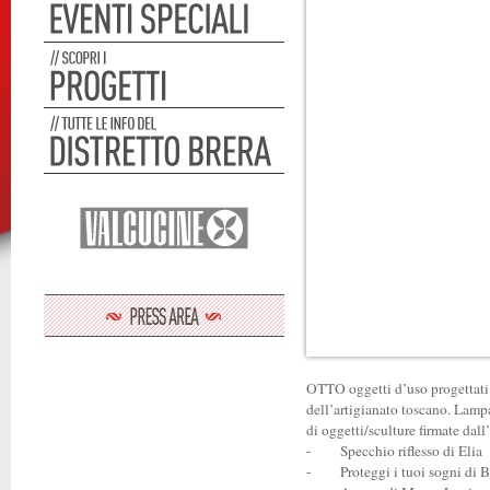
OTTO oggetti d’uso progettati d
dell’artigianato toscano. Lampad
di oggetti/sculture firmate dall’
-
Specchio riflesso di Elia
-
Proteggi i tuoi sogni di 