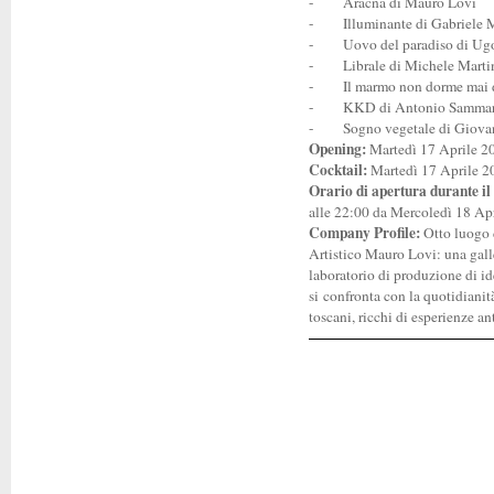
-
Aracna di Mauro Lovi
-
Illuminante di Gabriele 
-
Uovo del paradiso di U
-
Librale di Michele Marti
-
Il marmo non dorme mai 
- KKD di Antonio Sammar
- Sogno vegetale di Giovann
Opening:
Martedì 17 Aprile 20
Cocktail:
Martedì 17 Aprile 20
Orario di apertura durante il
alle 22:00 da Mercoledì 18 Apr
Company Profile:
Otto luogo d
Artistico Mauro Lovi: una galle
laboratorio di produzione di id
si confronta con la quotidianità
toscani, ricchi di esperienze an