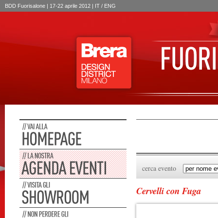
BDD Fuorisalone | 17-22 aprile 2012 | IT /
ENG
cerca evento
Cervelli con Fuga